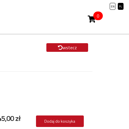
EN
PL
0
wstecz
5,00 zł
Dodaj do koszyka